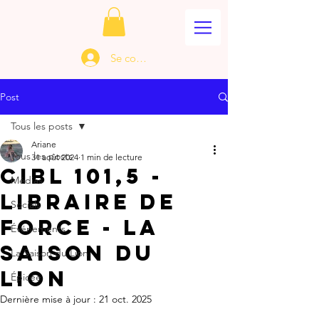
Se connecter
Post
Tous les posts
Ariane
Tous les posts
31 août 2024
1 min de lecture
CIBL 101,5 -
Médias
Libraire de
Socials
force - La
Événements
Saison du
La Saison du Lion
Lion
Épicée
Dernière mise à jour :
21 oct. 2025