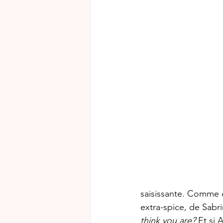
saisissante. Comme 
extra-spice, de Sabr
think you are?
 Et si 