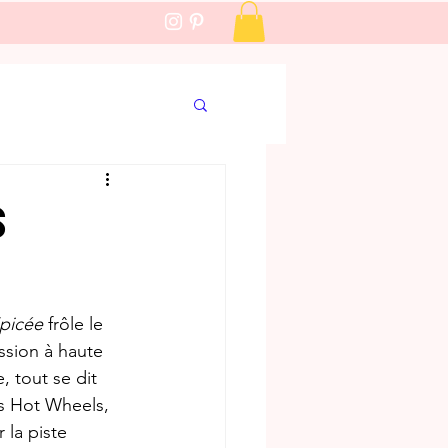
Se connecter
s
picée
 frôle le 
ssion à haute 
, tout se dit 
es Hot Wheels, 
la piste 