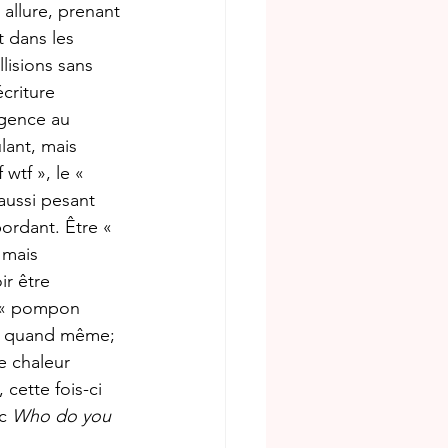
 allure, prenant 
t dans les 
lisions sans 
écriture 
rgence au 
lant, mais 
wtf », le « 
 aussi pesant 
ordant. Être « 
mais 
r être 
e « pompon 
er quand même; 
e chaleur 
 cette fois-ci 
c 
Who do you 