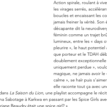
Action spirale, roulant à vive
les virages serrés, accéléran
boucles et encaissant les col
jamais freiner la vérité. Son 
décapante dit la neurodive
féminin comme un trajet brû
lumineux, entre les « days of 
pleurire », le haut potentiel
que porteur et le TDAH déb
doublement exceptionnelle 
uniquement perdue », vouloi
magique, ne jamais avoir l
calme », se haïr puis s’aim
elle raconte tout ça avec un
dans 
La Saison du Lion
, une playlist accompagne le récit,
ina Sabotage à Karkwa en passant par les Spice Girls ave
Ariane Beaudry était une spice girl? »