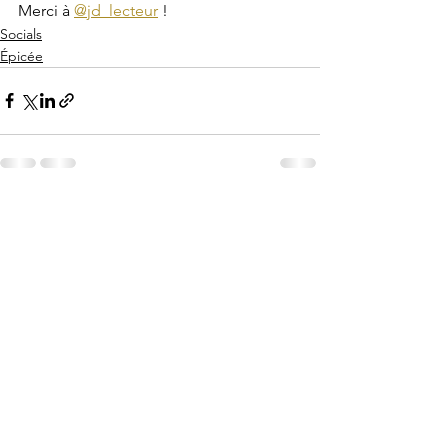
Merci à 
@jd_lecteur
 !
Socials
Épicée
Voir tout
Posts récents